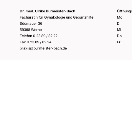
Dr. med. Ulrike Burmeister-Bach
Öffnung
Fachärztin für Gynäkologie und Geburtshilfe
Mo
Südmauer 36
Di
59368 Werne
Mi
Telefon
0 23 89 / 82 22
Do
Fax 0 23 89 / 82 24
Fr
praxis@burmeister-bach.de